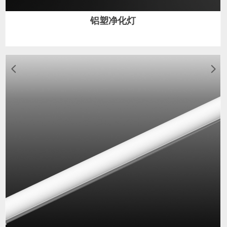
铝塑净化灯
넳
넲