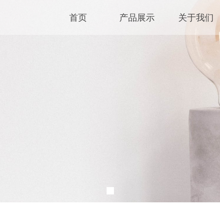
首页
产品展示
关于我们