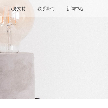
服务支持
联系我们
新闻中心
ꁹ